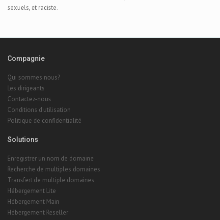
sexuels, et raciste.
Compagnie
Qui sommes nous?
Les dirigeants
Contactez-nous
Conditions d'utilisation
Politique de confidentialité
Solutions
Enregistrer un nom de domaine
Recherche de multiples domaines
Transfert de multiple domaines
Hébergement Lite
Hébergement Main
Hébergement Reseller