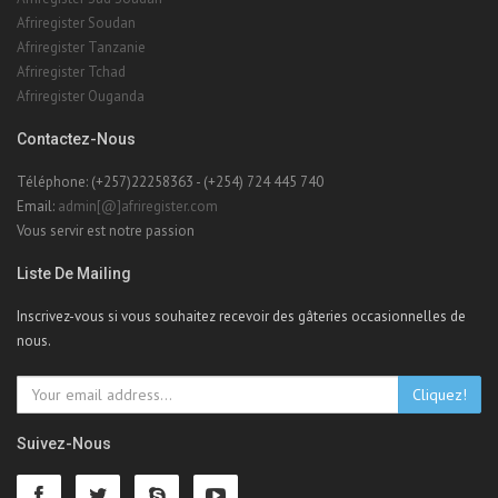
Afriregister Soudan
Afriregister Tanzanie
Afriregister Tchad
Afriregister Ouganda
Contactez-Nous
Téléphone: (+257)22258363 - (+254) 724 445 740
Email:
admin[@]afriregister.com
Vous servir est notre passion
Liste De Mailing
Inscrivez-vous si vous souhaitez recevoir des gâteries occasionnelles de
nous.
Cliquez!
Suivez-Nous