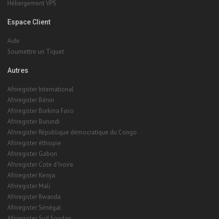
Hébergement VPS
Espace Client
Aide
Soumettre un Tiquet
Autres
Afriregister International
Afriregister Bénin
Afriregister Burkina Faso
Afriregister Burundi
Afriregister République démocratique du Congo
Afriregister éthiopie
Afriregister Gabon
Afriregister Cote d'Ivoire
Afriregister Kenya
Afriregister Mali
Afriregister Rwanda
Afriregister Sénégal
Afriregister Sud Soudan