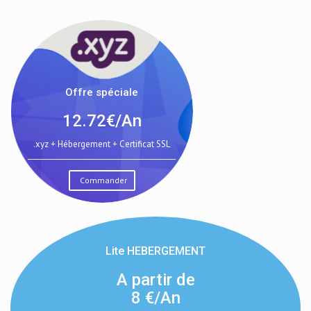
Offre spéciale
12.72€/An
.xyz + Hébergement + Certificat SSL
Commander
Lite HEBERGEMENT
A partir de
8
€/An