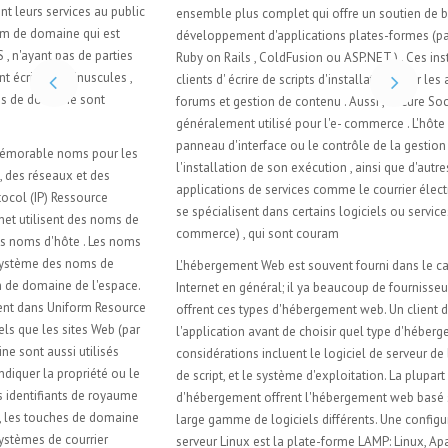
ensemble plus complet qui offre un soutien de base de données et le
développement d'applications plates-formes (par exemple, PHP , Java ,
Ruby on Rails , ColdFusion ou ASP.NET ) . Ces installations permettent aux
clients d' écrire de scripts d'installation pour les applications comme les
forums et gestion de contenu . Aussi , Secure Sockets Layer ( SSL ) est
généralement utilisé pour l'e- commerce . L'hôte peut également fournir un
panneau d'interface ou le contrôle de la gestion du serveur Web et
l'installation de son exécution , ainsi que d'autres modules et des
applications de services comme le courrier électronique . Certains hôtes
se spécialisent dans certains logiciels ou services (par exemple, e -
commerce) , qui sont couram
L'hébergement Web est souvent fourni dans le cadre d'un plan d'accès à
Internet en général; il ya beaucoup de fournisseurs gratuits et payants qui
offrent ces types d'hébergement web. Un client doit évaluer les besoins de
l'application avant de choisir quel type d'hébergement à utiliser. Ces
considérations incluent le logiciel de serveur de base de données, logiciel
de script, et le système d'exploitation. La plupart des fournisseurs
d'hébergement offrent l'hébergement web basé sur Linux qui offre une
large gamme de logiciels différents. Une configuration typique pour un
serveur Linux est la plate-forme LAMP: Linux, Apache, MySQL et PHP / Perl /