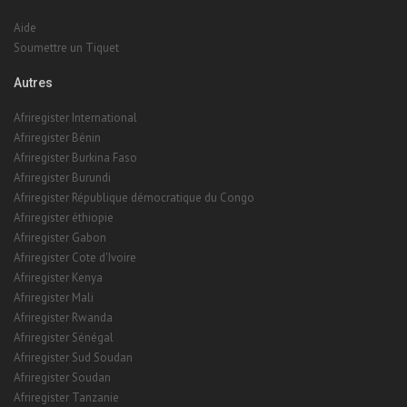
Autres
Afriregister International
Afriregister Bénin
Afriregister Burkina Faso
Afriregister Burundi
Afriregister République démocratique du Congo
Afriregister éthiopie
Afriregister Gabon
Afriregister Cote d'Ivoire
Afriregister Kenya
Afriregister Mali
Afriregister Rwanda
Afriregister Sénégal
Afriregister Sud Soudan
Afriregister Soudan
Afriregister Tanzanie
Afriregister Tchad
Afriregister Ouganda