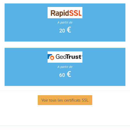
A partir de
€
20
A partir de
€
60
Voir tous les certificats SSL