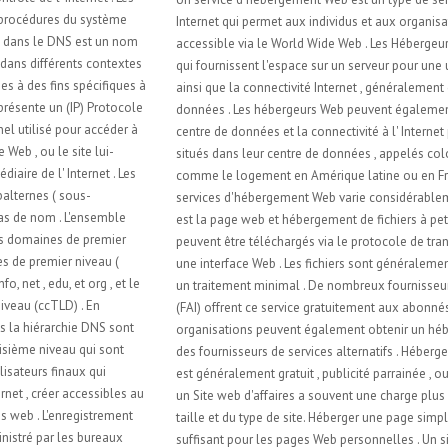
Internet qui permet aux individus et aux organisations de rendre leur site
accessible via le World Wide Web . Les Hébergeurs Web sont des sociétés
qui fournissent l'espace sur un serveur pour une utilisation par les clients ,
ainsi que la connectivité Internet , généralement dans un centre de
données . Les hébergeurs Web peuvent également offrir un espace de
centre de données et la connectivité à l' Internet pour d'autres serveurs
situés dans leur centre de données , appelés colocation , aussi connu
comme le logement en Amérique latine ou en France. La portée des
services d'hébergement Web varie considérablement . Le plus fondamental
est la page web et hébergement de fichiers à petite échelle , où les fichiers
peuvent être téléchargés via le protocole de transfert de fichiers ( FTP ) ou
une interface Web . Les fichiers sont généralement livrés sur le Web avec
un traitement minimal . De nombreux fournisseurs de services Internet
(FAI) offrent ce service gratuitement aux abonnés . Les individus et les
organisations peuvent également obtenir un hébergement de pages Web
des fournisseurs de services alternatifs . Héberger un Site Web personnel
est généralement gratuit , publicité parrainée , ou peu coûteux. Héberger
un Site web d'affaires a souvent une charge plus élevée en fonction de la
taille et du type de site. Héberger une page simple est généralement
suffisant pour les pages Web personnelles . Un site complexe nécessite un