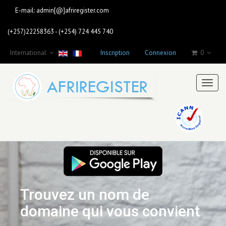
E-mail:
admin[@]afriregister.com
(+257)22258363 - (+254) 724 445 740
International
Inscription
Connexion
0
Toggl
naviga
Trouvez un nom de
domaine qui vous convient