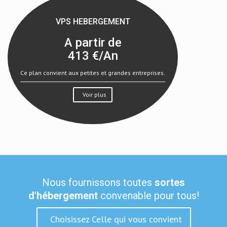
VPS HEBERGEMENT
A partir de
413
€/An
Ce plan convient aux petites et grandes entreprises.
Voir plus
Nous fournissons toutes
sortes
d'hébergement
convenable pour tous!
Choisissez Celle qui vous convient