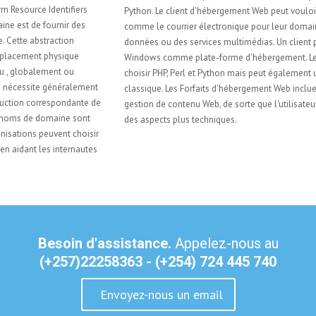
Python. Le client d'hébergement Web peut vouloir avoir d'autres services,
comme le courrier électronique pour leur domaine d'activité, les bases de
données ou des services multimédias. Un client peut également choisir
Windows comme plate-forme d'hébergement. Le client peut toujours
choisir PHP, Perl et Python mais peut également utiliser l'ASP. Net ou ASP
classique. Les Forfaits d'hébergement Web incluent souvent un système de
gestion de contenu Web, de sorte que l'utilisateur final n'a pas à se soucier
des aspects plus techniques.
Besoin d'assistance.
Appelez-nous au
(+257)22258363 - (+254) 724 445 740
Envoyez-nous un email