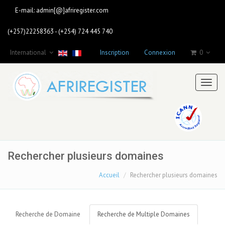
E-mail:
admin[@]afriregister.com
(+257)22258363 - (+254) 724 445 740
International
Inscription
Connexion
0
Toggl
naviga
Rechercher plusieurs domaines
Accueil
Rechercher plusieurs domaines
Recherche de Domaine
Recherche de Multiple Domaines