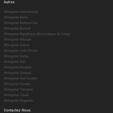
Autres
Afriregister International
Afriregister Bénin
Afriregister Burkina Faso
Afriregister Burundi
Afriregister République démocratique du Congo
Afriregister éthiopie
Afriregister Gabon
Afriregister Cote d'Ivoire
Afriregister Kenya
Afriregister Mali
Afriregister Rwanda
Afriregister Sénégal
Afriregister Sud Soudan
Afriregister Soudan
Afriregister Tanzanie
Afriregister Tchad
Afriregister Ouganda
Contactez-Nous