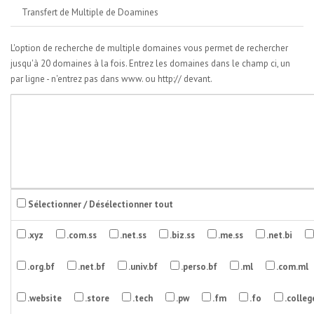
Transfert de Multiple de Doamines
L'option de recherche de multiple domaines vous permet de rechercher
jusqu'à 20 domaines à la fois. Entrez les domaines dans le champ ci, un
par ligne - n'entrez pas dans www. ou http:// devant.
Sélectionner / Désélectionner tout
.xyz
.com.ss
.net.ss
.biz.ss
.me.ss
.net.bi
.org.bf
.net.bf
.univ.bf
.perso.bf
.ml
.com.ml
.website
.store
.tech
.pw
.fm
.fo
.colleg